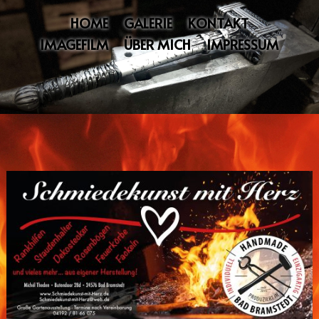
HOME
GALERIE
KONTAKT
IMAGEFILM
ÜBER MICH
IMPRESSUM